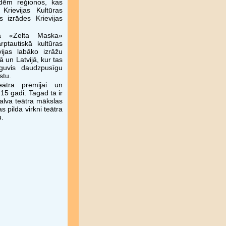
ādēm reģionos, kas
Krievijas Kultūras
 izrādes Krievijas
ā «Zelta Maska»
rptautiskā kultūras
ijas labāko izrāžu
ā un Latvijā, kur tas
 guvis daudzpusīgu
stu.
eātra prēmijai un
15 gadi. Tagad tā ir
balva teātra mākslas
as pilda virkni teātra
u.