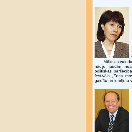
Mākslas valoda 
nāciju ļaudīm nea
politiskās pārliecīb
festivāls „Zelta ma
gaidītu un iemīļotu 