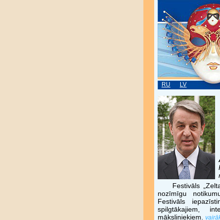
RU
LV
Festivāls „Zelt
nozīmīgu notikum
Festivāls iepazīs
spilgtākajiem, in
māksliniekiem.
vairāk