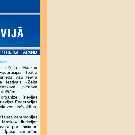
АРТНЕРЫ
АРХИВ
SKA”
ja «Zelta Maska»
Federācijas Teātra
sniedz visu teātra
a festivāls «Zelta
askavā piedāvā
 pilsētām.
rganizē Krievijas
rievijas Federācijas
askavas pašvaldība,
vošanas ceremonijas
a Maska» direkcijas
vusi par iniciatori
tu. Īpašu uzmanību