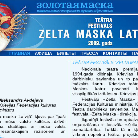
ГЛАВНАЯ
АФИША
БИЛЕТЫ
ПРЕССА
КОНТАКТЫ
П
TEĀTRA FESTIVĀLS “ZELTA MA
Nacionālā teātra prēmi
1994.gadā dibināja Krievijas 
darbinieku savienība un to pa
mākslas žanru. Krievijas teātr
Maska» katru pavasari M
visspilgtākās izrādes no Krievijas
Festivālu «Zelta Maska» o
Aleksandrs Avdejevs
Federācijas Kultūras ministrija, K
Krievijas Federācijas kultūras
Teātra darbinieku savienība, M
ministrs
festivāla «Zelta Maska» direkcija.
a maska Latvijā” kļuvis par īpaši
Ikgadējā festivāla un apbal
u mūsu valstu kultūras dzīvē.
organizēšana ir festivāla «Zelt
tina skatītājus ar mūsu valsts
pamatdarbība. Turklāt tā ir kļu
teresantākajiem režisoriem un
virknei nopietnu teātra projek
...