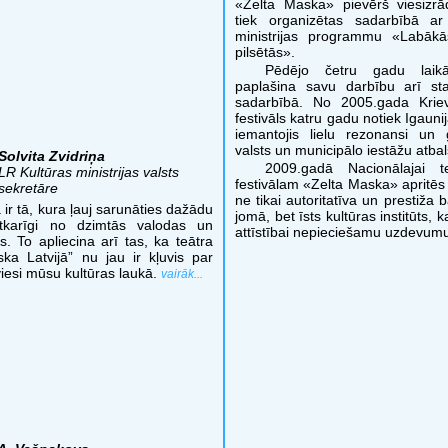
«Zelta Maska» pievērš viesizr
tiek organizētas sadarbībā ar 
ministrijas programmu «Labākās
pilsētās».
Pēdējo četru gadu laik
paplašina savu darbību arī sta
sadarbībā. No 2005.gada Kriev
festivāls katru gadu notiek Igaunij
iemantojis lielu rezonansi un
valsts un municipālo iestāžu atbal
Solvita Zvidriņa
2009.gadā Nacionālajai t
LR Kultūras ministrijas valsts
festivālam «Zelta Maska» apritēs 
sekretāre
ne tikai autoritatīva un prestiža 
ir tā, kura ļauj sarunāties dažādu
jomā, bet īsts kultūras institūts, k
tkarīgi no dzimtās valodas un
attīstībai nepieciešamu uzdevum
as. To apliecina arī tas, ka teātra
ska Latvijā” nu jau ir kļuvis par
viesi mūsu kultūras laukā.
vairāk...