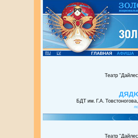
RU
LV
ГЛАВНАЯ
АФИША
Театр "Дайлес
ДЯД
БДТ им. Г.А. Товстоногова
п
Театр "Дайлес